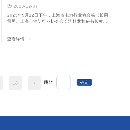
2023-12-07
2023年9月12日下午，上海市电力行业协会秘书长周
雷勇、上海市消防行业协会会长沈林龙和秘书长黄铁
军、上海市产业促进协会秘书长李昌浩一行到访哲弗
智能系统（上海）有限公司，了解储能安全最新技术
查看详情
发展，探索如何借力上海先进科技力量，助力上海新
型储能安全。哲弗董事长李飞等公司领导陪同调研。
跳转
确定
18