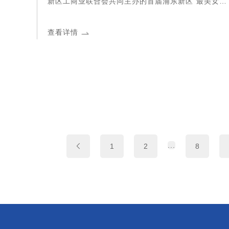
新区工商业联合会共同主办的首届浦东新区“最美女企
业家”寻访活动，在中国金融信息中心上海厅举行“最
美女企业家”风采展示与颁奖活动。历经近三个月的广
查看详情
泛推荐、资格审查、专家评选等程序，锂电池热安全
领军企业哲弗智能系统（上海）有限公司联合创始人
——曹佳萍在政治品格、企业家精神、社会责任、公
众形象等方面极具突出表现，荣获首届浦东新区“最美
女企业家”荣誉称号。
...
1
2
8